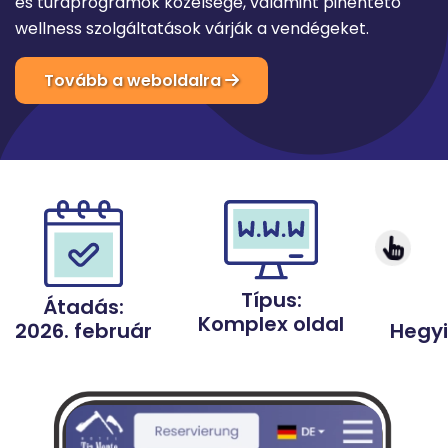
és túraprogramok közelsége, valamint pihentető
wellness szolgáltatások várják a vendégeket.
Tovább a weboldalra
Típus:
Átadás:
Komplex oldal
Hegyi
2026. február