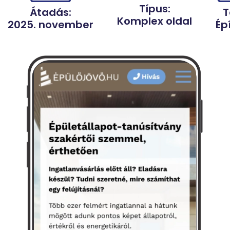
Típus:
T
Átadás:
Komplex oldal
Ép
2025. november