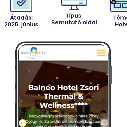
Típus:
Tém
Átadás:
Bemutató oldal
Hote
2025. június