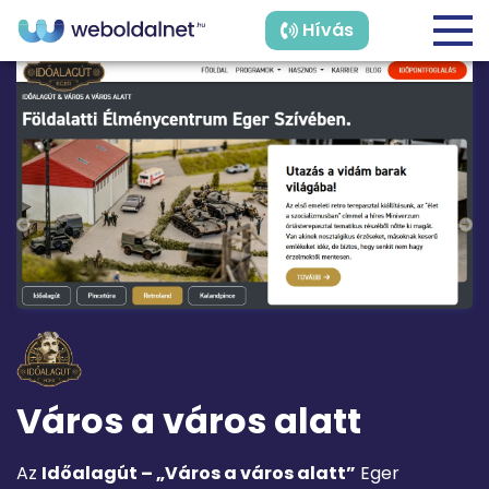
Hívás
Város a város alatt
Az
Időalagút – „Város a város alatt”
Eger