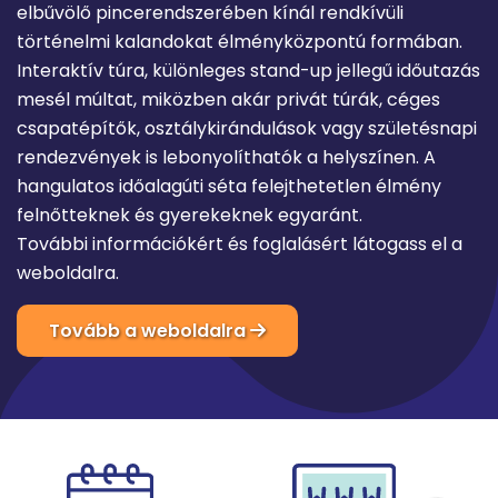
elbűvölő pincerendszerében kínál rendkívüli
történelmi kalandokat élményközpontú formában.
Interaktív túra, különleges stand-up jellegű időutazás
mesél múltat, miközben akár privát túrák, céges
csapatépítők, osztálykirándulások vagy születésnapi
rendezvények is lebonyolíthatók a helyszínen. A
hangulatos időalagúti séta felejthetetlen élmény
felnőtteknek és gyerekeknek egyaránt.
További információkért és foglalásért látogass el a
weboldalra.
Tovább a weboldalra