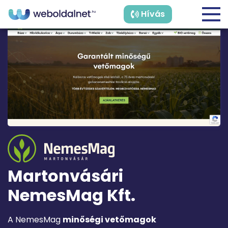
Hívás
Martonvásári
NemesMag Kft.
A NemesMag
minőségi vetőmagok