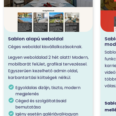
Sablon alapú weboldal
Sabl
mod
Céges weboldal kisvállalkozásoknak.
Sablo
Legyen weboldalad 2 hét alatt! Modern,
funkc
mobilbarát felület, grafikai tervezéssel.
karri
Egyszerűen kezelhető admin oldal,
videó
karbantartási költségek nélkül.
többn
válas
Egyoldalas dizájn, tiszta, modern
megjelenés
Céged és szolgáltatásaid
Sabl
bemutatása
mell
Igény esetén galériávalHogyan