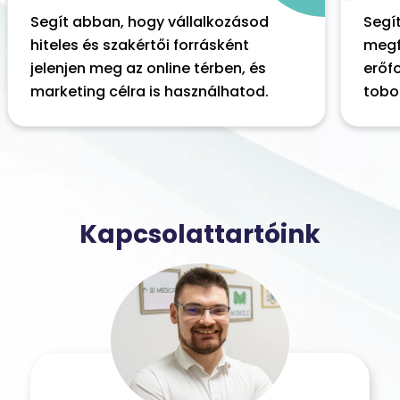
Segít abban, hogy vállalkozásod
Segí
hiteles és szakértői forrásként
megfe
jelenjen meg az online térben, és
erőf
marketing célra is használhatod.
tobo
Kapcsolattartóink