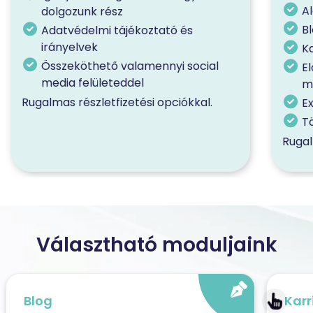
Al
dolgozunk rész
B
Adatvédelmi tájékoztató és
irányelvek
Ka
Összeköthető valamennyi social
E
media felületeddel
m
Rugalmas részletfizetési opciókkal.
E
T
Rugal
Választható moduljaink
Blog
Karr