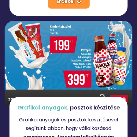
Érdekel
Grafikai
anyagok,
posztok készítése
Grafikai anyagok és posztok készítésével
segítünk abban, hogy vállalkozásod
egységesen, figyelemfelkeltően és