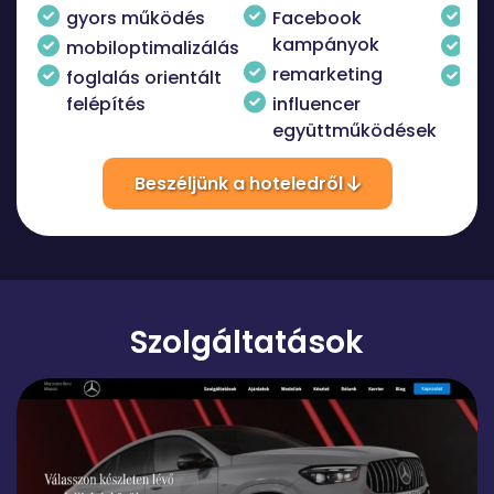
gyors működés
Facebook
ko
kampányok
mobiloptimalizálás
an
remarketing
foglalás orientált
vi
felépítés
influencer
ve
együttműködések
ak
Beszéljünk a hoteledről
Szolgáltatások