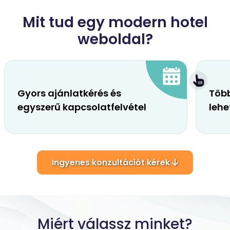
Mit tud egy modern hotel
weboldal?
Gyors ajánlatkérés és
Töb
egyszerű kapcsolatfelvétel
leh
Ingyenes konzultációt kérek
Miért válassz minket?