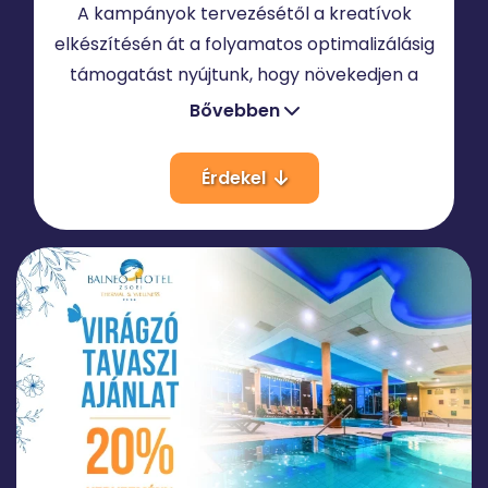
A kampányok tervezésétől a kreatívok
elkészítésén át a folyamatos optimalizálásig
támogatást nyújtunk, hogy növekedjen a
márkaismertség, több érdeklődő érkezzen,
Bővebben
és jobb eredményeket érj el.
Érdekel