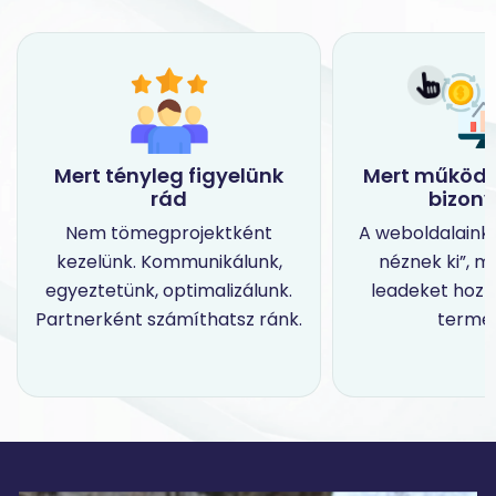
Mert tényleg figyelünk
Mert működő
rád
bizony
Nem tömegprojektként
A weboldalaink 
kezelünk. Kommunikálunk,
néznek ki”, m
egyeztetünk, optimalizálunk.
leadeket hozn
Partnerként számíthatsz ránk.
termel