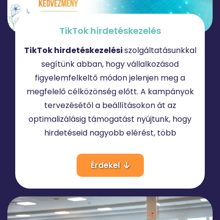
TikTok
hirdetéskezelés
TikTok hirdetéskezelési
szolgáltatásunkkal
segítünk abban, hogy vállalkozásod
figyelemfelkeltő módon jelenjen meg a
megfelelő célközönség előtt. A kampányok
tervezésétől a beállításokon át az
optimalizálásig támogatást nyújtunk, hogy
hirdetéseid nagyobb elérést, több
érdeklődőt és jobb eredményeket hozzanak
Érdekel