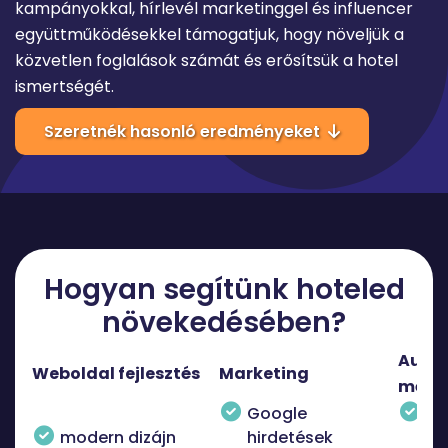
kampányokkal, hírlevél marketinggel és influencer
együttműködésekkel támogatjuk, hogy növeljük a
közvetlen foglalások számát és erősítsük a hotel
ismertségét.
Szeretnék hasonló eredményeket
Hogyan segítünk hoteled
növekedésében?
Autom
Weboldal fejlesztés
Marketing
méré
Google
hír
modern dizájn
hirdetések
re