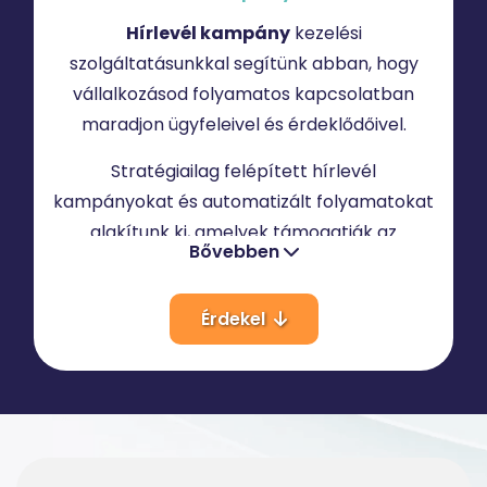
Hírlevél kampány
kezelési
szolgáltatásunkkal segítünk abban, hogy
vállalkozásod folyamatos kapcsolatban
maradjon ügyfeleivel és érdeklődőivel.
Stratégiailag felépített hírlevél
kampányokat és automatizált folyamatokat
alakítunk ki, amelyek támogatják az
Bővebben
értékesítést, növelik az ügyfélmegtartást és
hatékonyabbá teszik a kommunikációt.
Érdekel