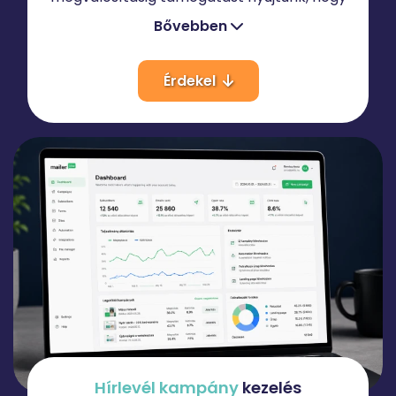
növekedjen a márkaismertség, az elérés és
Bővebben
az érdeklődők száma.
Érdekel
Hírlevél
kampány
kezelés