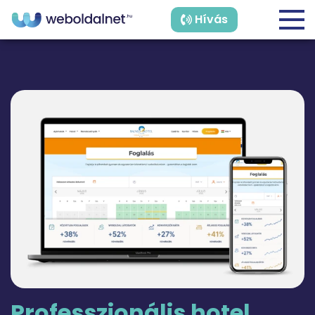
Hívás
Professzionális
hotel