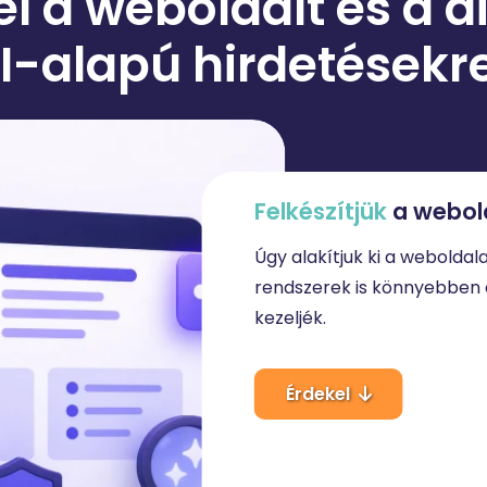
l a weboldalt és a dig
I-alapú hirdetésekr
Felkészítjük
a webol
Úgy alakítjuk ki a weboldal
rendszerek is könnyebben á
kezeljék.
Érdekel