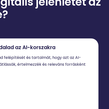
itális jelenlétet az
e?
dalad az AI-korszakra
ad felépítését és tartalmát, hogy azt az AI-
tlássák, értelmezzék és releváns forrásként