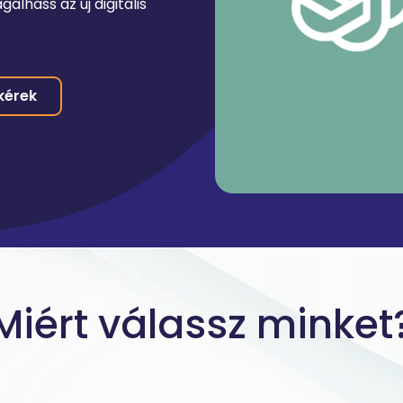
álhass az új digitális
kérek
Miért válassz minket