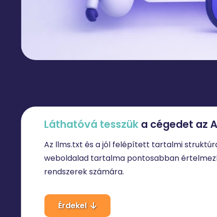
Láthatóvá
tesszük
a cégedet az 
Az llms.txt és a jól felépített tartalmi strukt
weboldalad tartalma pontosabban értelmezh
rendszerek számára.
Érdekel