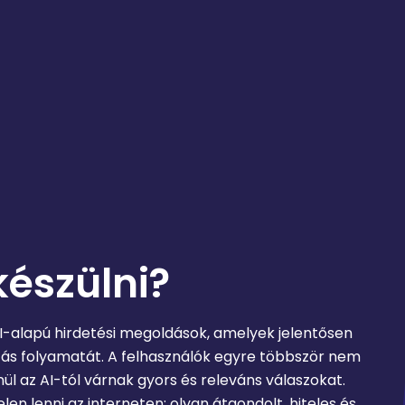
készülni?
-alapú hirdetési megoldások, amelyek jelentősen
ozás folyamatát. A felhasználók egyre többször nem
ül az AI-tól várnak gyors és releváns válaszokat.
en lenni az interneten: olyan átgondolt, hiteles és