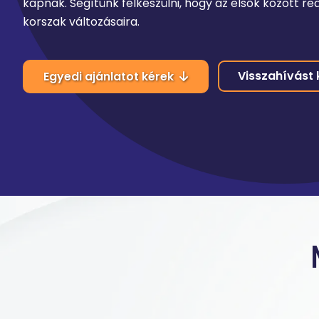
kapnak. Segítünk felkészülni, hogy az elsők között reag
korszak változásaira.
Visszahívást 
Egyedi ajánlatot kérek