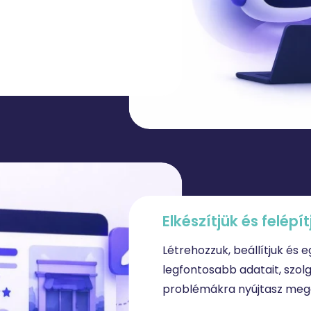
Elkészítjük
és
felépí
Létrehozzuk, beállítjuk és 
legfontosabb adatait, szolgá
problémákra nyújtasz mego