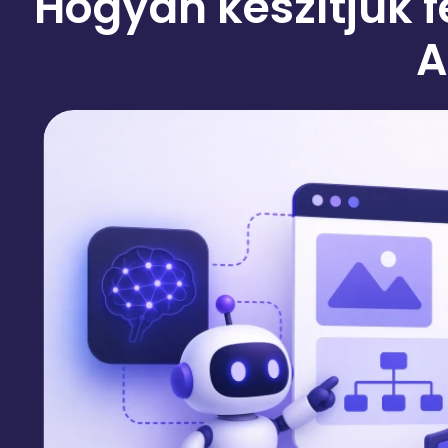
Hogyan készítjük fe
A