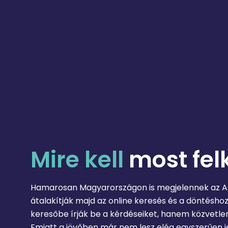
Mire
kell
most fel
Hamarosan Magyarországon is megjelennek az AI
átalakítják majd az online keresés és a döntésh
keresőbe írják be a kérdéseiket, hanem közvetlen
Emiatt a jövőben már nem lesz elég egyszerűen jel