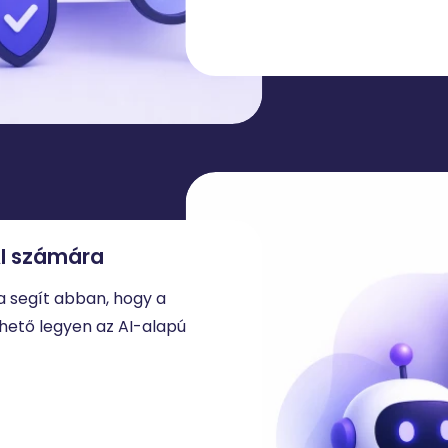
AI számára
úra segít abban, hogy a
ető legyen az AI-alapú