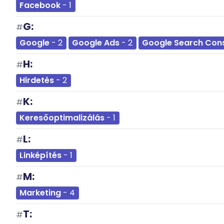
Facebook
- 1
G:
#
Google
- 2
Google Ads
- 2
Google Search Con
H:
#
Hirdetés
- 2
K:
#
Keresőoptimalizálás
- 1
L:
#
Linképítés
- 1
M:
#
Marketing
- 4
T:
#