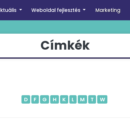
ktuális
Weboldal fejlesztés
Marketing
Címkék
D
F
G
H
K
L
M
T
W