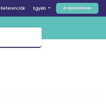
Egyéb
Referenciák
Árajánlatkérés