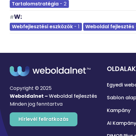
Tartalomstratégia
- 2
W:
#
Webfejlesztési eszközök
- 1
Weboldal fejlesztés
OLDALAK
Egyedi webo
Copyright © 2025
Weboldalnet –
Weboldal fejlesztés
Sablon alap
Minden jog fenntartva
Kampány
Hírlevél feliratkozás
AI Kampán
DIMOP Plus 