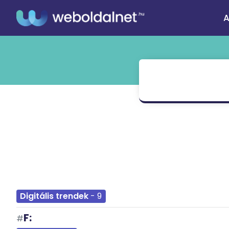
A
D:
#
Digitális trendek
- 9
F:
#