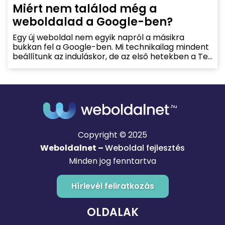
Miért nem találod még a
weboldalad a Google-ben?
Egy új weboldal nem egyik napról a másikra
bukkan fel a Google-ben. Mi technikailag mindent
beállítunk az induláskor, de az első hetekben a Te
aktivitásod adja meg az igazi lendületet. Minél
több helyen jelenik meg a linked, minél több
forgalmat kap az oldal, annál gyorsabban lesz
„látható” a Google szemében.
Copyright © 2025
Weboldalnet –
Weboldal fejlesztés
Minden jog fenntartva
Hírlevél feliratkozás
OLDALAK