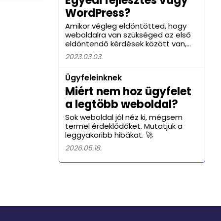
Egyedi fejlesztés vagy
ba… aztán
az ügyfelekkel, megismertessék
WordPress?
izet,
termékeiket és szolgáltatásaikat,
ja a
valamint hűséges rajongókat és
Amikor végleg eldöntötted, hogy
vevőket szerezzenek. A közösségi
weboldalra van szükséged az első
média marketing hatékony
eldöntendő kérdések között van,
stratégiája hatalmas potenciált
hogy WordPress vagy egyedi
2023.03.03.
hordoz magában a márkák
fejlesztés alapján készüljön?
számára.
Ügyfeleinknek
Miért nem hoz ügyfelet
a legtöbb weboldal?
Sok weboldal jól néz ki, mégsem
termel érdeklődőket. Mutatjuk a
leggyakoribb hibákat. 🚀
2026.05.18.