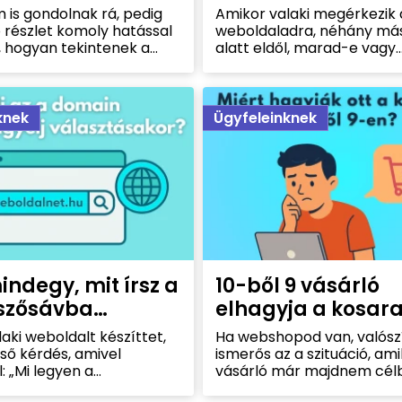
 ajánlatban
eredményességé
 is gondolnak rá, pedig
Amikor valaki megérkezik 
etni?
 részlet komoly hatással
weboldaladra, néhány má
, hogyan tekintenek a
alatt eldől, marad-e vagy
sodra. Egy jól elhelyezett
továbblép. Ebben az első
ink nemcsak praktikus,
pillanatban nem a szöveg 
lmat is épít, hitelesebbé
hanem a vizuális benyomá
gedet, és növelheti az
túlhasznált stock fotók g
knek
Ügyfeleinknek
ogadásának esélyét. Íme,
hiteltelen hatást keltenek
emes mindig
saját, valódi képek bizalm
tni:
építenek és megkülönböz
versenytársaktól. Ebben a
megmutatjuk, miért szám
ennyit a képek – és hogya
használhatod őket tudato
weboldalad eredményess
javítására.
ndegy, mit írsz a
10-ből 9 vásárló
szősávba…
elhagyja a kosara
nem örökre
aki weboldalt készíttet,
Ha webshopod van, valósz
lső kérdés, amivel
ismerős az a szituáció, ami
 „Mi legyen a
vásárló már majdnem célb
?” A domain a
végignézi a kínálatot, kivál