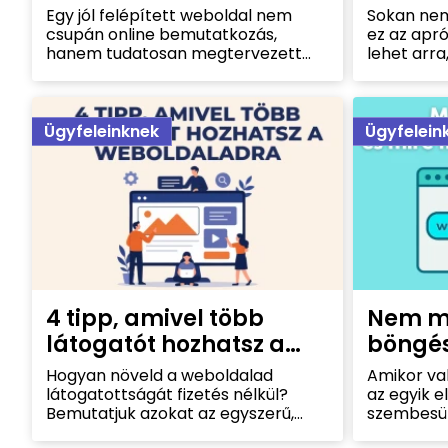
belőle ügyfélszerző
minden
Egy jól felépített weboldal nem
Sokan nem
rendszer
feltünt
csupán online bemutatkozás,
ez az apró
hanem tudatosan megtervezett
lehet arra
ügyfélszerző rendszer. A cikkben
vállalkozá
bemutatjuk, milyen elemek
weboldal l
szükségesek ahhoz, hogy egy
hanem biza
weboldal több érdeklődőt,
teszi a cé
Ügyfeleinknek
Ügyfelein
ajánlatkérést és valódi üzleti
ajánlat elf
eredményt hozzon.
miért érd
szerepelte
4 tipp, amivel több
Nem mi
látogatót hozhatsz a
böngé
weboldaladra
Hogyan növeld a weboldalad
Amikor val
látogatottságát fizetés nélkül?
az egyik e
Bemutatjuk azokat az egyszerű,
szembesül:
mégis hatékony lépéseket,
domainem