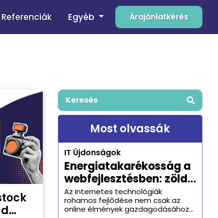
Egyéb
Referenciák
Árajánlatkérés
Keresés
Most olvassák
IT Újdonságok
Energiatakarékosság a
webfejlesztésben: zöld
hosting és az
Az internetes technológiák
stock
rohamos fejlődése nem csak az
optimalizált kódolás
ad
online élmények gazdagodásához
járult hozzá, hanem komoly