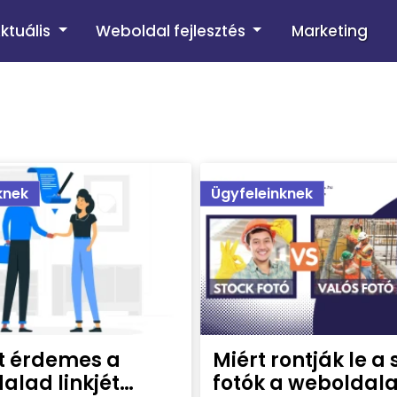
ktuális
Weboldal fejlesztés
Marketing
knek
Ügyfeleinknek
rt érdemes a
Miért rontják le a 
alad linkjét
fotók a weboldal