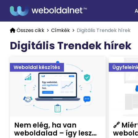
A
Összes cikk
Címkék
Digitális Trendek hírek
Digitális Trendek hírek
Weboldal készítés
Ügyfelein
Nem elég, ha van
🔗 Mié
weboldalad – így lesz
webold