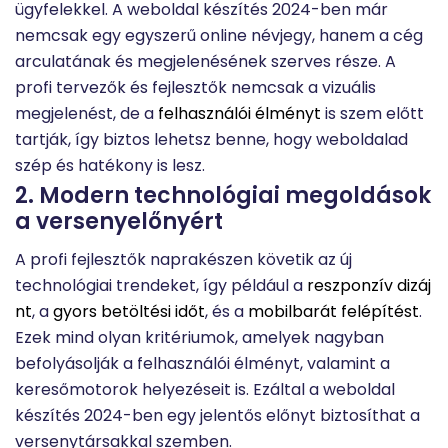
ügyfelekkel. A weboldal készítés 2024-ben már
nemcsak egy egyszerű online névjegy, hanem a cég
arculatának és megjelenésének szerves része. A
profi tervezők és fejlesztők nemcsak a vizuális
megjelenést, de a
felhasználói élményt
is szem előtt
tartják, így biztos lehetsz benne, hogy weboldalad
szép és hatékony is lesz.
2. Modern technológiai megoldások
a versenyelőnyért
A profi fejlesztők naprakészen követik az új
technológiai trendeket, így például a
reszponzív dizáj
nt
, a
gyors betöltési időt
, és a
mobilbarát felépítést
.
Ezek mind olyan kritériumok, amelyek nagyban
befolyásolják a felhasználói élményt, valamint a
keresőmotorok helyezéseit is. Ezáltal a weboldal
készítés 2024-ben egy jelentős előnyt biztosíthat a
versenytársakkal szemben.