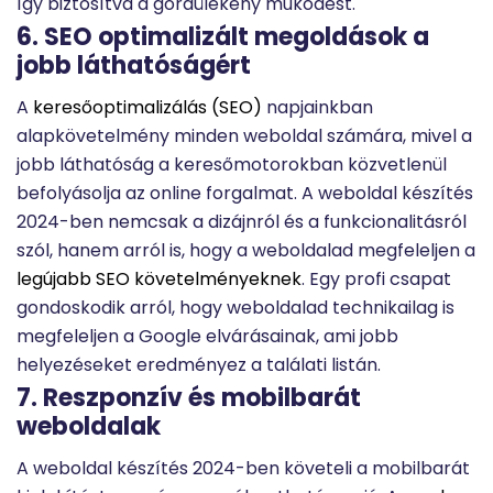
így biztosítva a gördülékeny működést.
6. SEO optimalizált megoldások a
jobb láthatóságért
A
keresőoptimalizálás (SEO)
napjainkban
alapkövetelmény minden weboldal számára, mivel a
jobb láthatóság a keresőmotorokban közvetlenül
befolyásolja az online forgalmat. A weboldal készítés
2024-ben nemcsak a dizájnról és a funkcionalitásról
szól, hanem arról is, hogy a weboldalad megfeleljen a
legújabb SEO követelményeknek
.
Egy profi csapat
gondoskodik arról, hogy weboldalad technikailag is
megfeleljen a Google elvárásainak, ami jobb
helyezéseket eredményez a találati listán.
7. Reszponzív és mobilbarát
weboldalak
A weboldal készítés 2024-ben követeli a mobilbarát