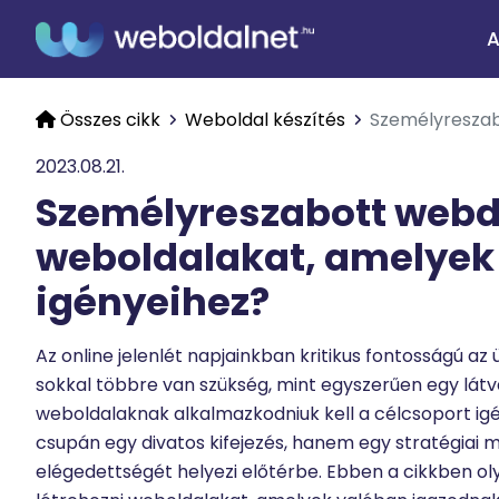
A
Összes cikk
Weboldal készítés
Személyreszab
2023.08.21.
Személyreszabott webd
weboldalakat, amelyek 
igényeihez?
Az online jelenlét napjainkban kritikus fontosságú a
sokkal többre van szükség, mint egyszerűen egy lát
weboldalaknak alkalmazkodniuk kell a célcsoport ig
csupán egy divatos kifejezés, hanem egy stratégiai 
elégedettségét helyezi előtérbe. Ebben a cikkben o