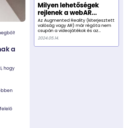
Mamiraua Fenntartható Fejlődés
Milyen lehetőségek
Intézete együttműködésének
rejlenek a webAR
eredményeként mesterséges
neurális hálózatot alkalmaztak az
technológiában a
Az Augmented Reality (kiterjesztett
amazonasi torkolati és rózsaszín
valóság vagy AR) már régóta nem
weboldalakon?
folyami delfinek hangjának
csupán a videojátékok és az
megből!
monitorozására.
okostelefon alkalmazások
2024.05.14.
kiváltsága. Az elmúlt években az AR
technológia megérkezett a
nak a
böngészőkbe is, lehetővé téve a
weboldalakon való használatát.
ti, hogy
yebben
felelő