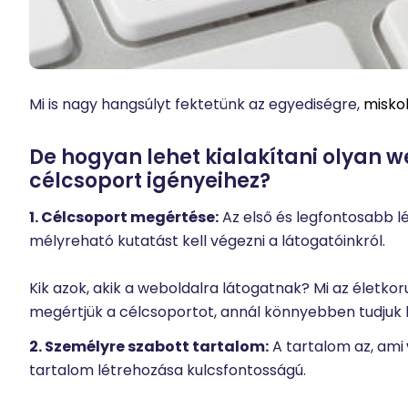
Mi is nagy hangsúlyt fektetünk az egyediségre,
miskol
De hogyan lehet kialakítani olyan
célcsoport igényeihez?
1. Célcsoport megértése:
Az első és legfontosabb l
mélyreható kutatást kell végezni a látogatóinkról.
Kik azok, akik a weboldalra látogatnak? Mi az életko
megértjük a célcsoportot, annál könnyebben tudjuk k
2. Személyre szabott tartalom:
A tartalom az, ami
tartalom létrehozása kulcsfontosságú.