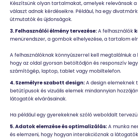
Készítsünk olyan tartalmakat, amelyek relevánsak a
választ adnak kérdéseikre. Például, ha egy divatmárk
útmutatók és újdonságok.
3. Felhasználói élmény tervezése:
A felhasználók
k
menürendszer, a gombok elhelyezése, a tartalom elr
A felhasználóknak könnyűszerrel kell megtalálniuk a
hogy az oldal gyorsan betöltődjön és responszív leg
számítógép, laptop, tablet vagy mobiltelefon.
4. Személyre szabott design:
A design elemeknek tü
betűtípusok és vizuális elemek mindannyian hozzájár
látogatók elvárásainak.
Ha például egy gyerekeknek szóló weboldalt tervezün
5. Adatok elemzése és optimalizálás:
A munka nem 
és elemzeni, hogy hogyan interakcióznak a látogatók a