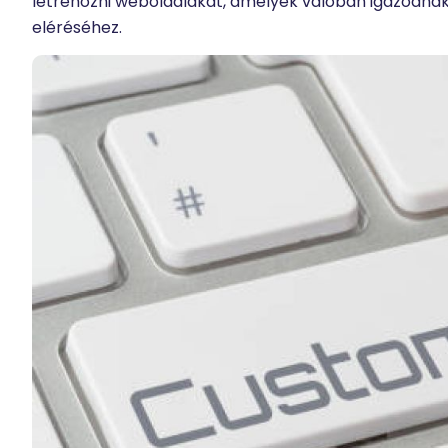
létrehozni weboldalakat, amelyek valóban igazodnak a
eléréséhez.