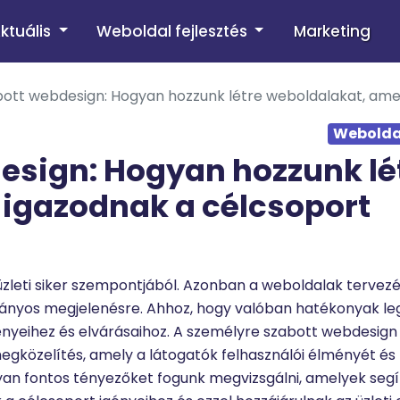
ktuális
Weboldal fejlesztés
Marketing
ott webdesign: Hogyan hozzunk létre weboldalakat, amel
Weboldal
esign: Hogyan hozzunk lé
igazodnak a célcsoport
z üzleti siker szempontjából. Azonban a weboldalak tervez
ványos megjelenésre. Ahhoz, hogy valóban hatékonyak le
ényeihez és elvárásaihoz. A személyre szabott webdesig
megközelítés, amely a látogatók felhasználói élményét és
lyan fontos tényezőket fogunk megvizsgálni, amelyek seg