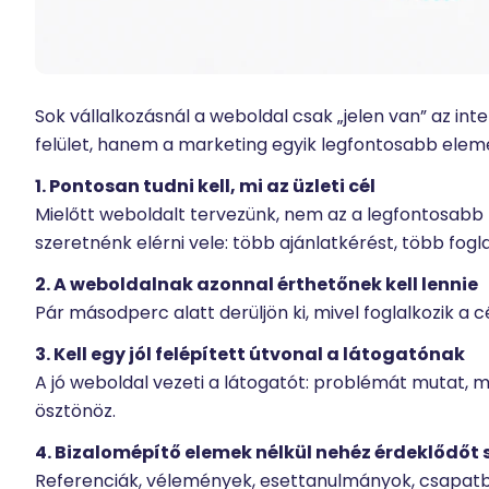
Sok vállalkozásnál a weboldal csak „jelen van” az in
felület, hanem a marketing egyik legfontosabb eleme:
1. Pontosan tudni kell, mi az üzleti cél
Mielőtt weboldalt tervezünk, nem az a legfontosabb 
szeretnénk elérni vele: több ajánlatkérést, több fogl
2. A weboldalnak azonnal érthetőnek kell lennie
Pár másodperc alatt derüljön ki, mivel foglalkozik a c
3. Kell egy jól felépített útvonal a látogatónak
A jó weboldal vezeti a látogatót: problémát mutat, 
ösztönöz.
4. Bizalomépítő elemek nélkül nehéz érdeklődőt 
Referenciák, vélemények, esettanulmányok, csapat