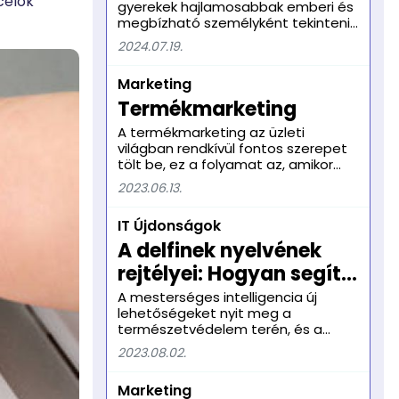
célok
gyerekek hajlamosabbak emberi és
megbízhatóság és
megbízható személyként tekinteni
empátia fontossága
az MI-chatbotokra, azonban ezek a
2024.07.19.
rendszerek gyakran nem értik meg
a fiatal felhasználók igényeit, ami
Marketing
súlyos következményekkel járhat.
Termékmarketing
A termékmarketing az üzleti
világban rendkívül fontos szerepet
tölt be, ez a folyamat az, amikor
egy előállító cég vagy márka a
2023.06.13.
termékeit vagy szolgáltatásait piaci
igényekhez igazítva népszerűsítik
IT Újdonságok
és értékesítik. A termékmarketing
stratégia kialakítása és
A delfinek nyelvének
végrehajtása alapvető fontosságú
rejtélyei: Hogyan segíti
a sikeres értékesítés és a
fogyasztói elégedettség
a mesterséges
A mesterséges intelligencia új
szempontjából.
lehetőségeket nyit meg a
intelligencia a
természetvédelem terén, és a
megértésüket?"
delfinek megfigyelése kapcsán is
2023.08.02.
fontos előrelépéseket hozhat a
tudományos közösség számára. A
Marketing
Katalóniai Műszaki Egyetem és a