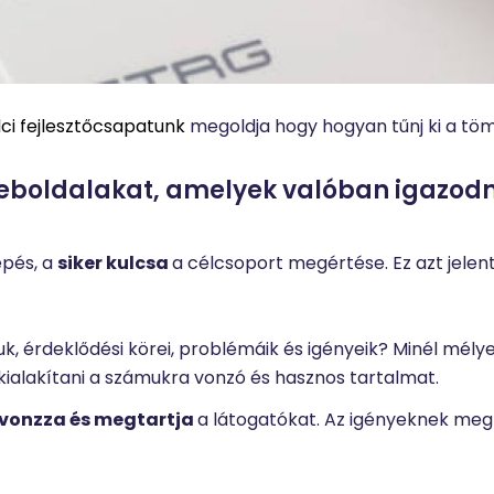
ci fejlesztőcsapatunk
megoldja hogy hogyan tűnj ki a tö
 weboldalakat, amelyek valóban igazod
épés, a
siker kulcsa
a célcsoport megértése.
Ez azt jelen
ruk, érdeklődési körei, problémáik és igényeik? Minél mél
ialakítani a számukra vonzó és hasznos tartalmat.
vonzza és megtartja
a látogatókat. Az igényeknek meg