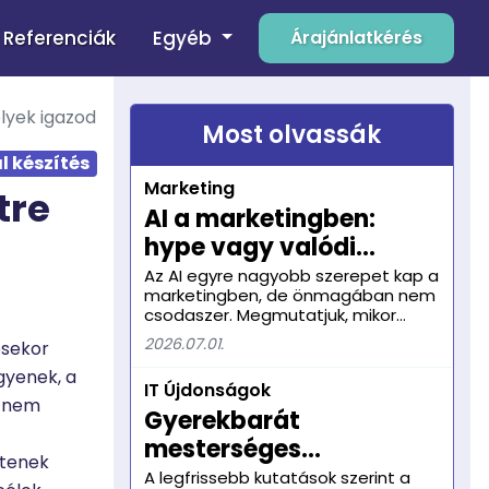
Egyéb
Referenciák
Árajánlatkérés
yek igazodnak a célcsoport igényeihez?
Most olvassák
 készítés
Marketing
tre
AI a marketingben:
hype vagy valódi
előny?
Az AI egyre nagyobb szerepet kap a
marketingben, de önmagában nem
csodaszer. Megmutatjuk, mikor
jelent valódi előnyt, és miért fontos
2026.07.01.
ésekor
mellé a tudatos stratégia.
gyenek, a
IT Újdonságok
n nem
Gyerekbarát
mesterséges
ítenek
intelligencia: a
A legfrissebb kutatások szerint a