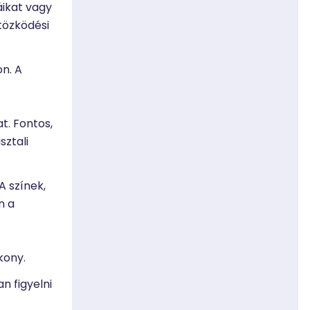
áikat vagy
tözködési
n. A
t. Fontos,
sztali
 A színek,
n a
kony.
n figyelni