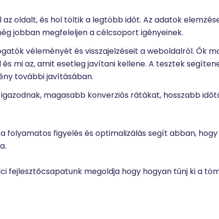
az oldalt, és hol töltik a legtöbb időt. Az adatok elemzés
ég jobban megfeleljen a célcsoport igényeinek.
togatók véleményét és visszajelzéseit a weboldalról. Ők m
és mi az, amit esetleg javítani kellene. A tesztek segíten
ény további javításában.
 igazodnak, magasabb konverziós rátákat, hosszabb időtö
a folyamatos figyelés és optimalizálás segít abban, hogy
a.
lci fejlesztőcsapatunk megoldja hogy hogyan tűnj ki a tö