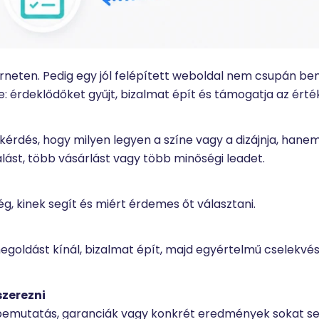
terneten. Pedig egy jól felépített weboldal nem csupán b
 érdeklődőket gyűjt, bizalmat épít és támogatja az érték
kérdés, hogy milyen legyen a színe vagy a dizájnja, hane
alást, több vásárlást vagy több minőségi leadet.
ég, kinek segít és miért érdemes őt választani.
megoldást kínál, bizalmat épít, majd egyértelmű cselekvé
szerezni
bemutatás, garanciák vagy konkrét eredmények sokat s