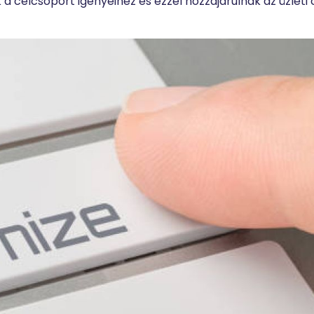
 célcsoport igényeihez és ezzel hozzájárulnak az üzleti 