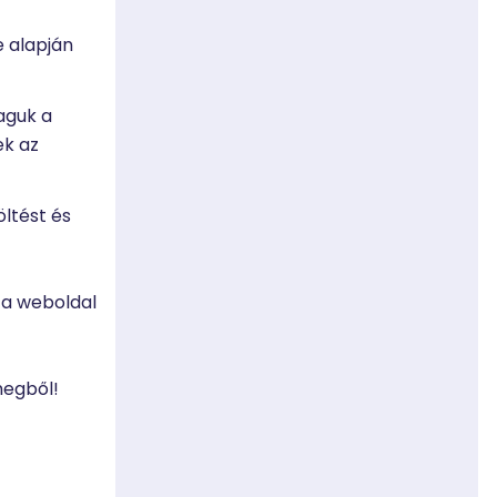
e alapján
aguk a
ek az
ltést és
 a weboldal
megből!