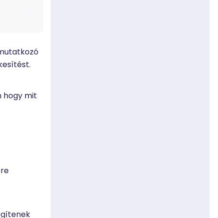
emutatkozó
esítést.
m hogy mit
sre
egítenek