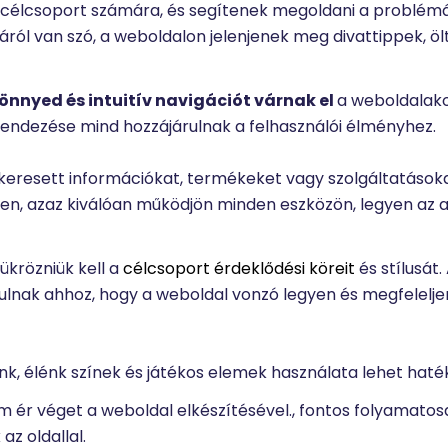
 célcsoport számára, és segítenek megoldani a problém
áról van szó, a weboldalon jelenjenek meg divattippek, öl
önnyed és intuitív navigációt várnak el
a weboldalako
endezése mind hozzájárulnak a felhasználói élményhez.
 keresett információkat, termékeket vagy szolgáltatásoka
yen, azaz kiválóan működjön minden eszközön, legyen az a
krözniük kell a
célcsoport érdeklődési köreit
és stílusát.
ulnak ahhoz, hogy a weboldal vonzó legyen és megfelelje
k, élénk színek és játékos elemek használata lehet haté
ér véget a weboldal elkészítésével., fontos folyamatosa
z oldallal.