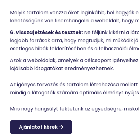
Melyik tartalom vonzza őket leginkább, hol hagyják el 
lehetőségünk van finomhangolni a weboldalt, hogy m
6. Visszajelzések és tesztek:
Ne féljünk kikérni a lá
legjobb források arra, hogy megtudjuk, mi működik jól 
esetleges hibák felderítésében és a felhasználói élm
Azok a weboldalak, amelyek a célcsoport igényeihez
lojálisabb látogatókat eredményezhetnek.
Az igényes tervezés és tartalom létrehozása mellett 
mindig a látogatók számára optimális élményt nyújts
Mi is nagy hangsúlyt fektetünk az egyediségre, misko
Ajánlatot kérek