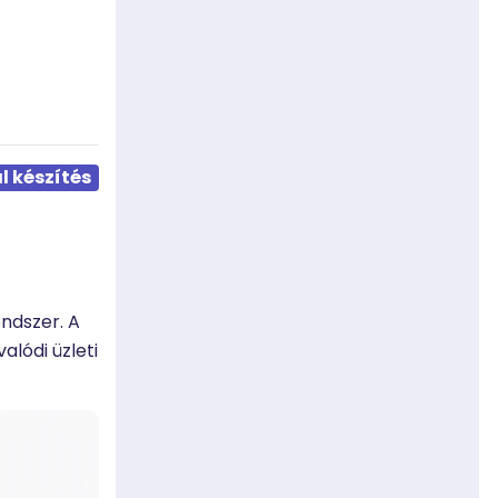
 készítés
ndszer. A
lódi üzleti