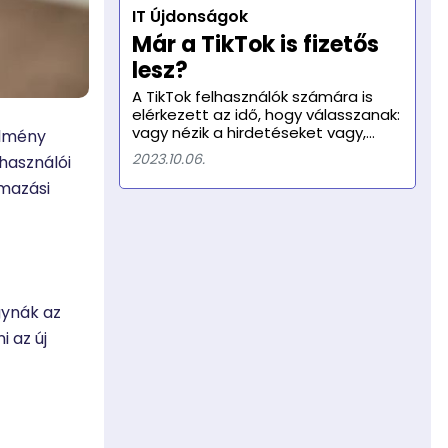
vállalkozások, de az egyének
IT Újdonságok
számára is elengedhetetlen. Ebben
a cikkben összefoglaljuk, hogy miért
Már a TikTok is fizetős
olyan fontos az online jelenlét.
lesz?
A TikTok felhasználók számára is
elérkezett az idő, hogy válasszanak:
vagy nézik a hirdetéseket vagy,
élmény
hogy elkerüljék azokat, inkább
2023.10.06.
használói
fizetnek!
lmazási
gynák az
 az új