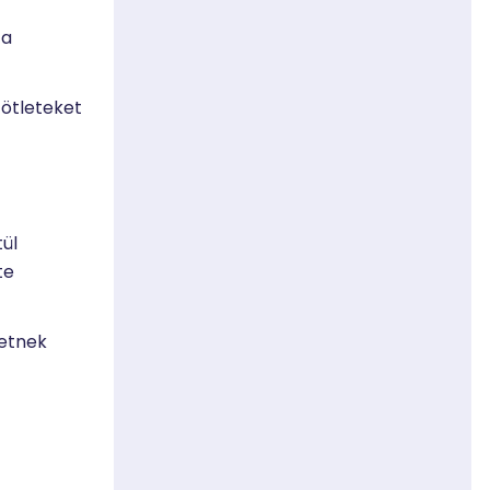
 a
tötleteket
tül
te
hetnek