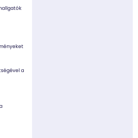
hallgatók
lményeket
tségével a
a