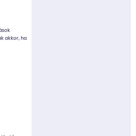
ások
ak akkor, ha