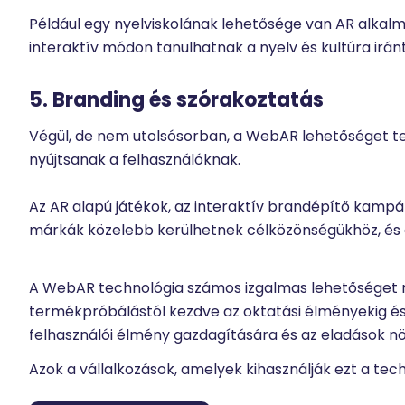
Például egy nyelviskolának lehetősége van AR alkalm
interaktív módon tanulhatnak a nyelv és kultúra irán
5. Branding és szórakoztatás
Végül, de nem utolsósorban, a WebAR lehetőséget 
nyújtsanak a felhasználóknak.
Az AR alapú játékok, az interaktív brandépítő kampá
márkák közelebb kerülhetnek célközönségükhöz, és 
A WebAR technológia számos izgalmas lehetőséget r
termékpróbálástól kezdve az oktatási élményekig é
felhasználói élmény gazdagítására és az eladások nö
Azok a vállalkozások, amelyek kihasználják ezt a tec