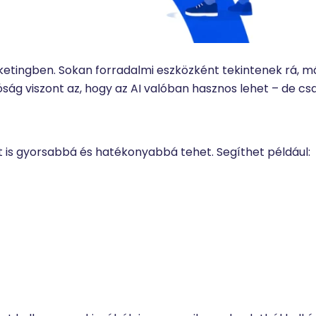
etingben. Sokan forradalmi eszközként tekintenek rá, m
lóság viszont az, hogy az AI valóban hasznos lehet – de cs
 is gyorsabbá és hatékonyabbá tehet. Segíthet például: