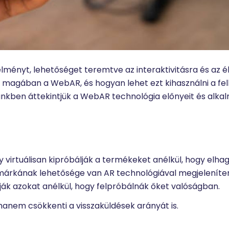
lményt, lehetőséget teremtve az interaktivitásra és az 
 magában a WebAR, és hogyan lehet ezt kihasználni a fel
nkben áttekintjük a WebAR technológia előnyeit és alka
 virtuálisan kipróbálják a termékeket anélkül, hogy elha
márkának lehetősége van AR technológiával megjeleníteni
tják azokat anélkül, hogy felpróbálnák őket valóságban.
hanem csökkenti a visszaküldések arányát is.