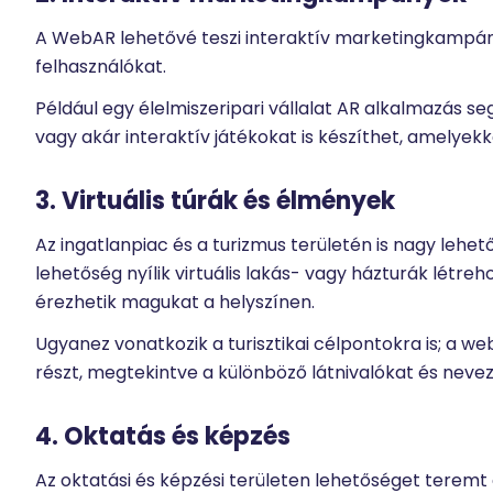
A WebAR lehetővé teszi interaktív marketingkampán
felhasználókat.
Például egy élelmiszeripari vállalat AR alkalmazás 
vagy akár interaktív játékokat is készíthet, amelyekk
3. Virtuális túrák és élmények
Az ingatlanpiac és a turizmus területén is nagy lehe
lehetőség nyílik virtuális lakás- vagy házturák létre
érezhetik magukat a helyszínen.
Ugyanez vonatkozik a turisztikai célpontokra is; a w
részt, megtekintve a különböző látnivalókat és neve
4. Oktatás és képzés
Az oktatási és képzési területen lehetőséget teremt 