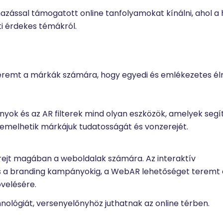
azással támogatott online tanfolyamokat kínálni, ahol a 
ti érdekes témákról.
teremt a márkák számára, hogy egyedi és emlékezetes é
nyok és az AR filterek mind olyan eszközök, amelyek segí
emelhetik márkájuk tudatosságát és vonzerejét.
ejt magában a weboldalak számára. Az interaktív
s a branding kampányokig, a WebAR lehetőséget teremt 
velésére.
hnológiát, versenyelőnyhöz juthatnak az online térben.