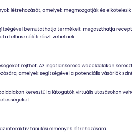
yok létrehozását, amelyek megmozgatják és elkötelezik
segítségével bemutathatja termékeit, megoszthatja recep
el a felhasználók részt vehetnek.
tőségeket rejthet. Az ingatlankereső weboldalakon keresz
hozására, amelyek segítségével a potenciális vásárlók szin
eboldalakon keresztül a látogatók virtuális utazásokon ve
zetességeket.
az interaktív tanulási élmények létrehozására.