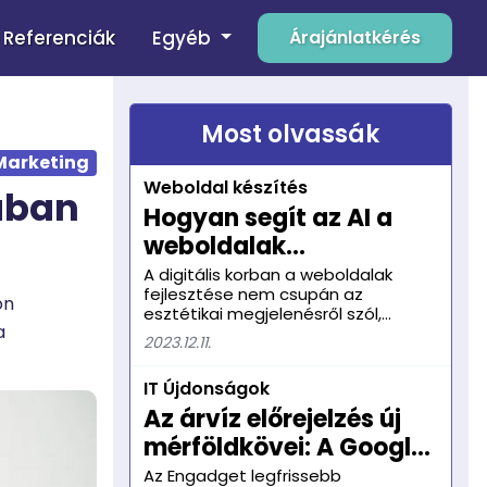
Egyéb
Referenciák
Árajánlatkérés
Most olvassák
Marketing
Weboldal készítés
ában
Hogyan segít az AI a
weboldalak
fejlesztésében, például
A digitális korban a weboldalak
fejlesztése nem csupán az
az automatikus
on
esztétikai megjelenésről szól,
tartalomgenerálásban
a
hanem a tartalom dinamizálásáról
2023.12.11.
és a felhasználói élmény személyre
és testreszabásban?
szabásáról is. Ebben a dinamikus
IT Újdonságok
fejlődésben az mesterséges
intelligencia (AI) kirobbanóan fontos
Az árvíz előrejelzés új
szerepet játszik, nyitva az utat az
mérföldkövei: A Google
újítások előtt, és lehetővé téve,
hogy a weboldalak hatékonyan
AI megoldás
Az Engadget legfrissebb