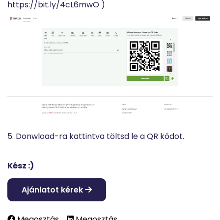
https://bit.ly/4cL6mwO )
5. Donwload-ra kattintva töltsd le a QR kódot.
Kész :)
Ajánlatot kérek
Megosztás
Megosztás