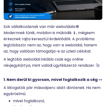
Sok vállalkozásnak van már weboldala 🌐
Modernnek tűnik, mobilon is működik 📱, mégsem
érkeznek rajta keresztül érdeklődők. A probléma
legtöbbször nem az, hogy van-e weboldal, hanem
az, hogy valóban támogatja-e az üzleti célokat.
A legtöbb weboldal inkább csak egy online
névjegykártya, mint valódi ügyfélszerző rendszer. 🚀
1. Nem derül ki gyorsan, mivel foglalkozik a cég
👀
A látogatók pár másodperc alatt döntenek. Ha nem
egyértelmű:
mivel foglalkozol,