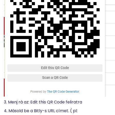
3. Menj rá az: Edit this QR Code feliratra
4. Másold be a Bitly-s URL címet. ( pl: