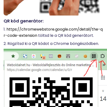
QR kód generátor:
1.
https://chromewebstore.google.com/detail/the-q
r-code-extension
töltsd le a QR kód generátort.
2. Rögzítsd ki a QR kódot a Chrome böngésződben.