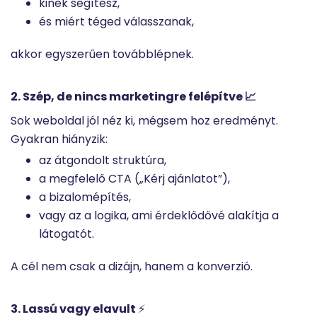
kinek segítesz,
és miért téged válasszanak,
akkor egyszerűen továbblépnek.
2. Szép, de nincs marketingre felépítve 📈
Sok weboldal jól néz ki, mégsem hoz eredményt.
Gyakran hiányzik:
az átgondolt struktúra,
a megfelelő CTA („Kérj ajánlatot”),
a bizalomépítés,
vagy az a logika, ami érdeklődővé alakítja a
látogatót.
A cél nem csak a dizájn, hanem a konverzió.
3. Lassú vagy elavult
⚡