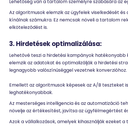
Lehetőség van a tartalom személyre szabására az egy
Az algoritmusok elemzik az ügyfelek viselkedését és 
kínálnak számukra. Ez nemcsak növeli a tartalom rele
elköteleződést is.
3. Hirdetések optimalizálása:
Lehetővé teszi a hirdetési kampányok hatékonyabb ke
elemzik az adatokat és optimalizálják a hirdetési str
legnagyobb valószínűséggel vezetnek konverzióhoz.
Emellett az algoritmusok képesek az A/B teszteket i
leghatékonyabbak.
Az mesterséges intelligencia és az automatizáció t
növelje az értékesítést, javítsa az ügyfélmegértést é
Azok a vállalkozások, amelyek kihasználják ezeket a 