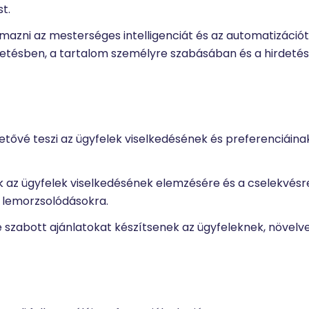
t.
mazni az mesterséges intelligenciát és az automatizációt
övetésben, a tartalom személyre szabásában és a hirdeté
etővé teszi az ügyfelek viselkedésének és preferenciáina
 az ügyfelek viselkedésének elemzésére és a cselekvésr
y lemorzsolódásokra.
 szabott ajánlatokat készítsenek az ügyfeleknek, növelve