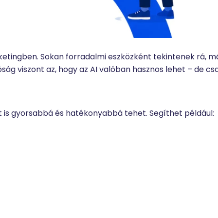
etingben. Sokan forradalmi eszközként tekintenek rá, m
lóság viszont az, hogy az AI valóban hasznos lehet – de cs
 is gyorsabbá és hatékonyabbá tehet. Segíthet például: