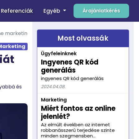
Egyéb
Referenciák
Árajánlatkérés
ine marketingben?
Most olvassák
Marketing
Ügyfeleinknek
iát
Ingyenes QR kód
generálás
ingyenes QR kód generálás
nyabbá és
2024.04.08.
Marketing
Miért fontos az online
jelenlét?
Az elmúlt években az internet
robbanásszerű terjedése szinte
minden szegmensben