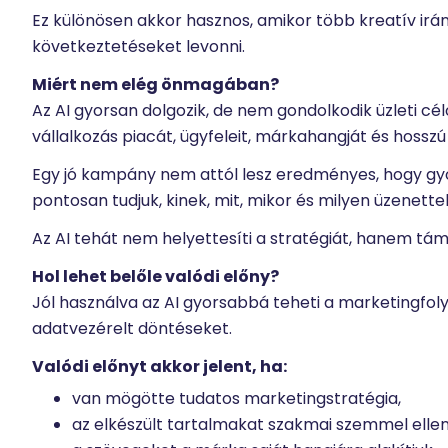
Ez különösen akkor hasznos, amikor több kreatív irán
következtetéseket levonni.
Miért nem elég önmagában?
Az AI gyorsan dolgozik, de nem gondolkodik üzleti 
vállalkozás piacát, ügyfeleit, márkahangját és hosszú 
Egy jó kampány nem attól lesz eredményes, hogy gyo
pontosan tudjuk, kinek, mit, mikor és milyen üzenett
Az AI tehát nem helyettesíti a stratégiát, hanem tám
Hol lehet belőle valódi előny?
Jól használva az AI gyorsabbá teheti a marketingfoly
adatvezérelt döntéseket.
Valódi előnyt akkor jelent, ha:
van mögötte tudatos marketingstratégia,
az elkészült tartalmakat szakmai szemmel ellen