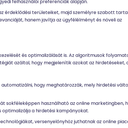
edi felhasználói preferenciák alapján.
az érdeklődési területeiket, majd személyre szabott tart
vanciáját, hanem javítja az ügyfélélményt és növeli az
zelését és optimalizálását is. Az algoritmusok folyama
atégiát azáltal, hogy megjelenítik azokat az hirdetéseket,
s automatizálni, hogy meghatározzák, mely hirdetési vált
ehát sokféleképpen használható az online marketingben, 
s optimalizálja a hirdetési kampányokat.
technológiákat, versenyelőnyhöz juthatnak az online piac