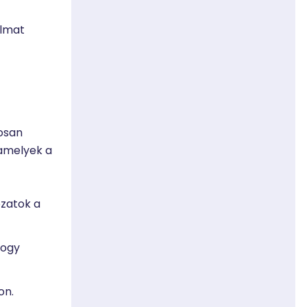
almat
tosan
 amelyek a
ozatok a
hogy
on.