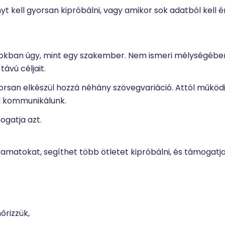
yt kell gyorsan kipróbálni, vagy amikor sok adatból kell 
célokban úgy, mint egy szakember. Nem ismeri mélységébe
távú céljait.
rsan elkészül hozzá néhány szövegvariáció. Attól működi
el kommunikálunk.
ogatja azt.
amatokat, segíthet több ötletet kipróbálni, és támogatja
őrizzük,