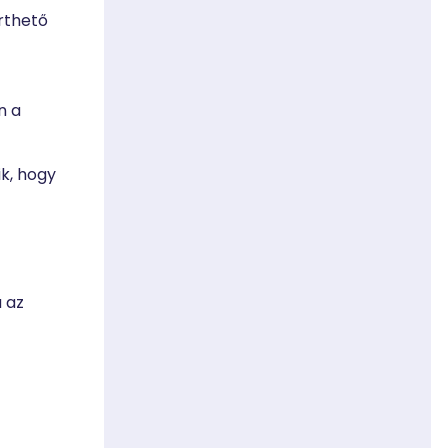
érthető
n a
k, hogy
 az