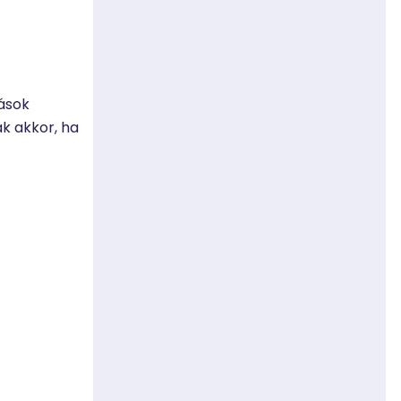
ások
ak akkor, ha