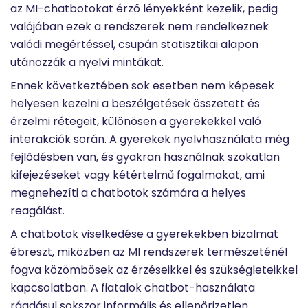
az MI-chatbotokat érző lényekként kezelik, pedig
valójában ezek a rendszerek nem rendelkeznek
valódi megértéssel, csupán statisztikai alapon
utánozzák a nyelvi mintákat.
Ennek következtében sok esetben nem képesek
helyesen kezelni a beszélgetések összetett és
érzelmi rétegeit, különösen a gyerekekkel való
interakciók során. A gyerekek nyelvhasználata még
fejlődésben van, és gyakran használnak szokatlan
kifejezéseket vagy kétértelmű fogalmakat, ami
megnehezíti a chatbotok számára a helyes
reagálást.
A chatbotok viselkedése a gyerekekben bizalmat
ébreszt, miközben az MI rendszerek természeténél
fogva közömbösek az érzéseikkel és szükségleteikkel
kapcsolatban. A fiatalok chatbot-használata
ráadásul sokszor informális és ellenőrizetlen