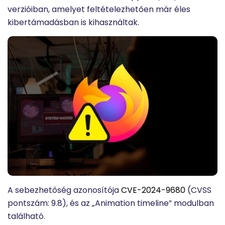
verzióiban, amelyet feltételezhetően már éles
kibertámadásban is kihasználtak.
A sebezhetőség azonosítója
CVE-2024-9680
(CVSS
pontszám: 9.8), és az „Animation timeline” modulban
található.