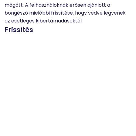
mögött. A felhasználóknak erősen ajánlott a
böngésző mielőbbi frissítése, hogy védve legyenek
az esetleges kibertámadásoktól.
Frissítés
A Tor Project sürgősségi frissítést adott ki a Tor
böngészőhöz (13.5.7-es verzió), hogy javítsa a CVE-
2024-9680 sérülékenységet, amelyet már aktívan
kihasználnak.
„Ezt a sebezhetőséget kihasználva a támadó
átveheti az irányítást a Tor böngésző felett, azonban
valószínűleg nem képes az anonimitás
megszüntetésére a Tails rendszerben”
– olvasható a
közleményben
.
„A Mozilla tudomására jutott, hogy
ezt a támadást a vadonban a Tor böngészőt
használó felhasználók ellen alkalmazták.”
A Mozilla egy
külön bejegyzésben
, 2024. október 11-