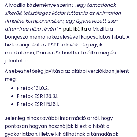
A Mozilla közleménye szerint
„egy támadónak
sikerült tetszőleges kódot futtatnia az Animation
timeline komponensben, egy úgynevezett use-
after-free hiba révén”
–
publikálta
a Mozilla a
böngésző memóriakezelésével kapcsolatos hibát. A
biztonsági rést az ESET szlovák cég egyik
munkatársa, Damien Schaeffer találta meg és
jelentette.
A sebezhetőség javítása az alábbi verziókban jelent
meg:
Firefox 131.0.2,
Firefox ESR 128.3.1,
Firefox ESR 115.16.1.
Jelenleg nincs további információ arról, hogy
pontosan hogyan használják ki ezt a hibát a
gyakorlatban, illetve kik állhatnak a támadások