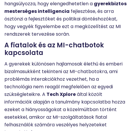
hangsúlyozza, hogy elengedhetetlen a
gyerekbiztos
mesterséges intelligencia
fejlesztése, és arra
ösztönzi a fejlesztőket és politikai döntéshozókat,
hogy vegyék figyelembe ezt a megközelítést az MI
rendszerek tervezése során.
A fiatalok és az MI-chatbotok
kapcsolata
A gyerekek különösen hajlamosak élethű és emberi
bizalmasukként tekinteni az MI-chatbotokra, ami
problémás interakciókhoz vezethet, ha a
technológia nem reagál megfelelően az egyedi
szükségleteikre. A
Tech Xplore
által közölt
információk alapján a tanulmány kapcsolatba hozza
ezeket a hiányosságokat a közelmúltban történt
esetekkel, amikor az MI-szolgáltatások fiatal
felhasználók számára veszélyes helyzeteket