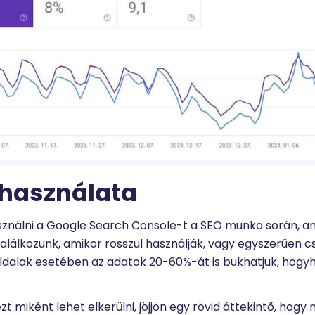
 használata
asználni a Google Search Console-t a SEO munka során, a
alálkozunk, amikor rosszul használják, vagy egyszerűen c
ldalak esetében az adatok 20-60%-át is bukhatjuk, hogyh
iként lehet elkerülni, jöjjön egy rövid áttekintő, hogy mi