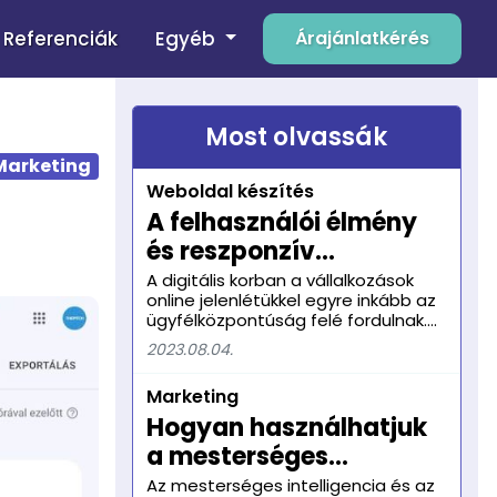
Egyéb
Referenciák
Árajánlatkérés
Most olvassák
Marketing
Weboldal készítés
A felhasználói élmény
és reszponzív
webdesign: Hogyan
A digitális korban a vállalkozások
online jelenlétükkel egyre inkább az
befolyásolja az
ügyfélközpontúság felé fordulnak.
ügyfélkonverziókat?
Az interneten való versenyfutásban
2023.08.04.
kulcsfontosságú, hogy a weboldalak
ne csak esztétikailag vonzóak
Marketing
legyenek, hanem valódi élményt és
hasznos tartalmat nyújtsanak a
Hogyan használhatjuk
látogatóknak. A felhasználói élmény
a mesterséges
és a reszponzív webdesign
kombinációja ma már nemcsak,
intelligenciát és az
Az mesterséges intelligencia és az