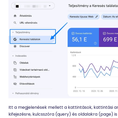
Itt a megjelenések mellett a kattintások, kattintási 
kifejezésre, kulcsszóra (query) és oldalakra (page) i