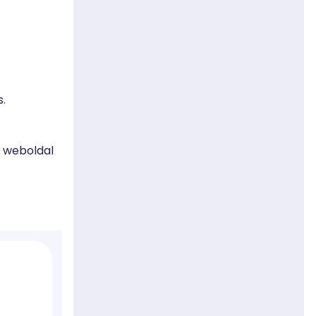
.
a weboldal