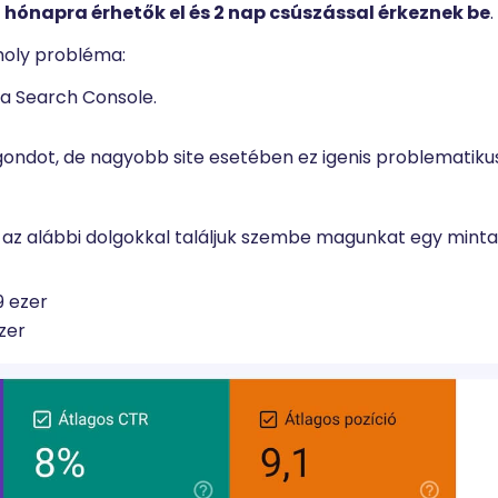
6 hónapra érhetők el és 2 nap csúszással érkeznek be
.
moly probléma:
a Search Console.
ndot, de nagyobb site esetében ez igenis problematikus
 az alábbi dolgokkal találjuk szembe magunkat egy mint
9 ezer
zer