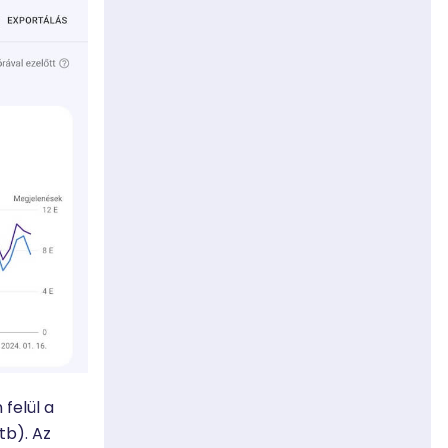
felül a
tb). Az