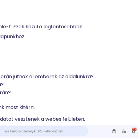
ole-t. Ezek közül a legfontosabbak:
nlapunkhoz.
során jutnak el emberek az oldalunkra?
a?
orán?
k most kitérni.
adatot vesztenek a webes felületen.