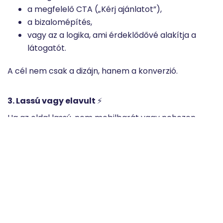
a megfelelő CTA („Kérj ajánlatot”),
a bizalomépítés,
vagy az a logika, ami érdeklődővé alakítja a
látogatót.
A cél nem csak a dizájn, hanem a konverzió.
3. Lassú vagy elavult
⚡
Ha az oldal lassú, nem mobilbarát vagy nehezen
használható, a látogatók bezárják. A Google sem
szereti az ilyen oldalakat, így SEO szempontból is
hátrányba kerülnek.
4. Nincs mögötte stratégia 🎯
Sok weboldal úgy készül el, hogy nincs
meghatározva: