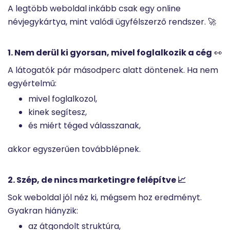
A legtöbb weboldal inkább csak egy online
névjegykártya, mint valódi ügyfélszerző rendszer. 🚀
1. Nem derül ki gyorsan, mivel foglalkozik a cég
👀
A látogatók pár másodperc alatt döntenek. Ha nem
egyértelmű:
mivel foglalkozol,
kinek segítesz,
és miért téged válasszanak,
akkor egyszerűen továbblépnek.
2. Szép, de nincs marketingre felépítve 📈
Sok weboldal jól néz ki, mégsem hoz eredményt.
Gyakran hiányzik:
az átgondolt struktúra,