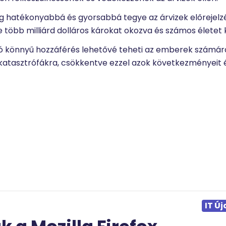
g hatékonyabbá és gyorsabbá tegye az árvizek előrejelzé
te több milliárd dolláros károkat okozva és számos életet 
aló könnyű hozzáférés lehetővé teheti az emberek számár
katasztrófákra, csökkentve ezzel azok következményeit 
IT Ú