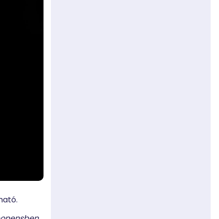
ható.
ponensben,