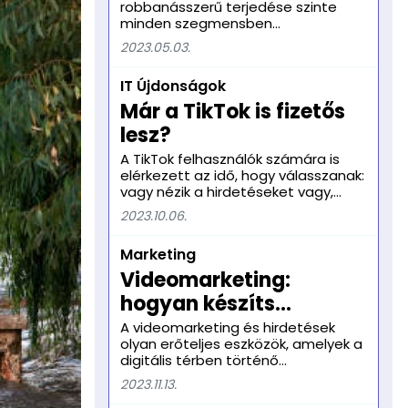
videóikat más platformokon is. A
robbanásszerű terjedése szinte
vállalat vezetője kedden erősítette
minden szegmensben
meg a hírt, és elmondta, hogy az új
megváltoztatta az életünket. Az
2023.05.03.
funkció már elérhető az amerikai
online jelenlét ma már nem csak a
felhasználók számára.
vállalkozások, de az egyének
IT Újdonságok
számára is elengedhetetlen. Ebben
a cikkben összefoglaljuk, hogy miért
Már a TikTok is fizetős
olyan fontos az online jelenlét.
lesz?
A TikTok felhasználók számára is
elérkezett az idő, hogy válasszanak:
vagy nézik a hirdetéseket vagy,
hogy elkerüljék azokat, inkább
2023.10.06.
fizetnek!
Marketing
Videomarketing:
hogyan készíts
figyelemfelkeltő
A videomarketing és hirdetések
olyan erőteljes eszközök, amelyek a
videókat
digitális térben történő
érvényesülés kulcsát jelentik. Az
2023.11.13.
emberi elme egyedülálló módon