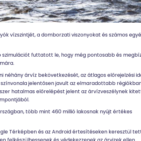
folyók vízszintjét, a domborzati viszonyokat és számos egy
öbb szimulációt futtatott le, hogy még pontosabb és megb
ámára.
ni néhány árvíz bekövetkezését, az átlagos előrejelzési i
 színvonala jelentősen javult az elmaradottabb régiókban 
dszer hatalmas előrelépést jelent az árvízveszélynek kitet
mpontjából.
rszágban, több mint 460 millió lakosnak nyújt értékes
gle Térképben és az Android értesítéseken keresztül tet
en felkészülhessenek és védekezzenek az árvizek ellen.