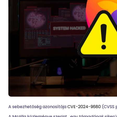
A sebezhetőség azonosítója
CVE-2024-9680
(CVSS p
A Mozilla közleménye szerint
„egy támadónak sikerül