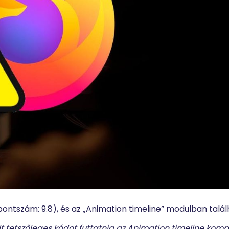
ontszám: 9.8), és az „Animation timeline” modulban talál
t tetszőleges kódot futtatnia az Animation timeline kom