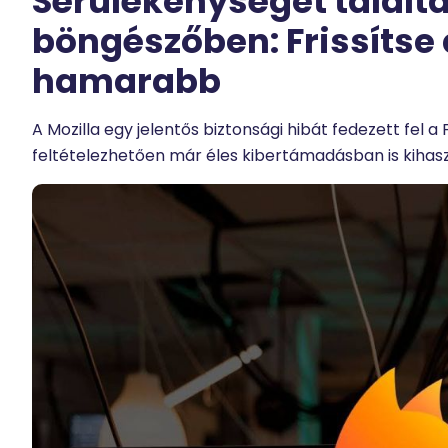
Sérülékenységet találtak
böngészőben: Frissítse
hamarabb
A Mozilla egy jelentős biztonsági hibát fedezett fel a
feltételezhetően már éles kibertámadásban is kihasz