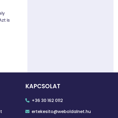
ely
zt is
KAPCSOLAT
+36 30 162 0112
t
ertekesito@weboldalnet.hu