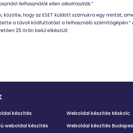
ználó felhasználók ellen alkalmazták.”
én, közölte, hogy az ESET küldött számukra egy mintát, am
tette a távoli kódfuttatást a felhasználó számítógépén.” A
vetően 25 órán belül elkészült.
K
.
ldal készítés
Weboldal készítés Miskolc
ú weboldal készítés
Weboldal készítés Budapes