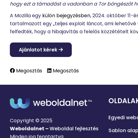
hogy ezt a támadást a vadonban a Tor böngészőt has
A Mozilla egy
külön bejegyzésben
, 2024. október 11-
tartalmazott egy „teljes exploit láncot, ami lehetővé 
felfedték, hogy a hibajavítás a felelős közzétételt kö
Ajánlatot kérek
Megosztás
Megosztás
OLDALA
Egyedi webo
Copyright © 2025
Weboldalnet –
Weboldal fejlesztés
Sablon alap
Minden jog fenntartva