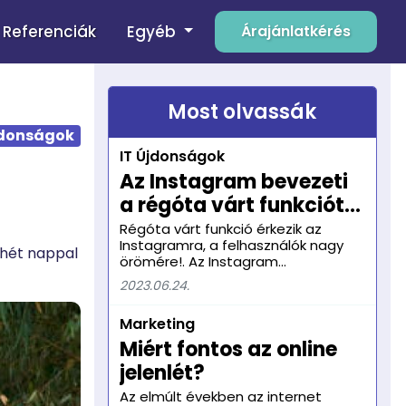
Egyéb
Referenciák
Árajánlatkérés
Most olvassák
jdonságok
IT Újdonságok
Az Instagram bevezeti
a régóta várt funkciót:
letölthetővé válnak a
Régóta várt funkció érkezik az
Instagramra, a felhasználók nagy
Reels-videók
 hét nappal
örömére!. Az Instagram
bejelentette, hogy mostantól
2023.06.24.
lehetőség van letölteni és
megosztani mások által közzétett
Marketing
Reels-videókat az alkalmazáson
kívül is. Ez a hír izgalmas
Miért fontos az online
lehetőségeket nyit meg a
jelenlét?
felhasználók számára, akik így
könnyedén megoszthatják kedvenc
Az elmúlt években az internet