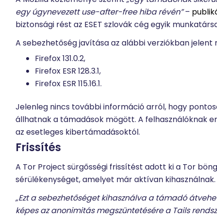
egy úgynevezett use-after-free hiba révén”
–
publik
biztonsági rést az ESET szlovák cég egyik munkatársa
A sebezhetőség javítása az alábbi verziókban jelent
Firefox 131.0.2,
Firefox ESR 128.3.1,
Firefox ESR 115.16.1.
Jelenleg nincs további információ arról, hogy pontosa
állhatnak a támadások mögött. A felhasználóknak erő
az esetleges kibertámadásoktól.
Frissítés
A Tor Project sürgősségi frissítést adott ki a Tor bö
sérülékenységet, amelyet már aktívan kihasználnak.
„Ezt a sebezhetőséget kihasználva a támadó átveheti
képes az anonimitás megszüntetésére a Tails rends