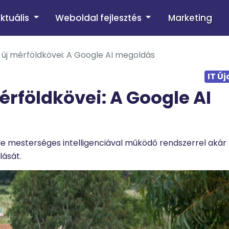
ktuális
Weboldal fejlesztés
Marketing
s új mérföldkövei: A Google AI megoldás
IT Ú
mérföldkövei: A Google AI
le mesterséges intelligenciával működő rendszerrel akár
lását.