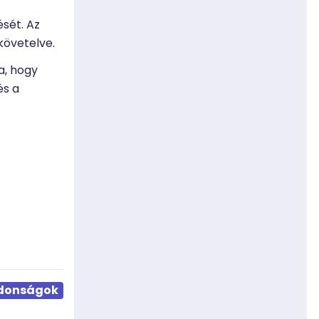
sét. Az
követelve.
a, hogy
és a
jdonságok