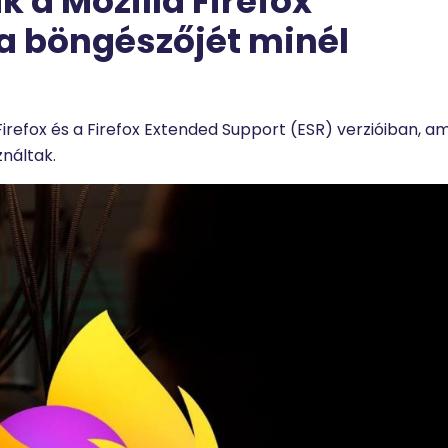
 a Mozilla Firefox
 a böngészőjét minél
 Firefox és a Firefox Extended Support (ESR) verzióiban, a
náltak.