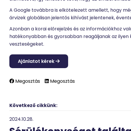
A Google továbbra is elkötelezett amellett, hogy mé
árvizek globálisan jelentős kihívást jelentenek, éven
Azonban a korai előrejelzés és az információkhoz v
hatékonyabban és gyorsabban reagáljanak az ilyen 
veszteségeket.
Ajánlatot kérek
Megosztás
Megosztás
Következő cikkünk:
2024.10.28.