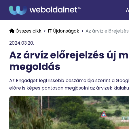
A
Összes cikk
IT Újdonságok
Az árvíz előrejelzé
2024.03.20.
Az árvíz előrejelzés új 
megoldás
Az Engadget legfrissebb beszámolója szerint a Goog
előre is képes pontosan megjósolni az árvizek kialaku