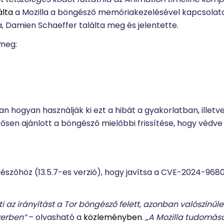
álta
a Mozilla a böngésző memóriakezelésével kapcsolato
, Damien Schaeffer találta meg és jelentette.
 meg:
n hogyan használják ki ezt a hibát a gyakorlatban, illetve
sen ajánlott a böngésző mielőbbi frissítése, hogy védve
ngészőhöz (13.5.7-es verzió), hogy javítsa a CVE-2024-968
 az irányítást a Tor böngésző felett, azonban valószínű
zerben”
– olvasható a
közleményben
.
„A Mozilla tudomásá