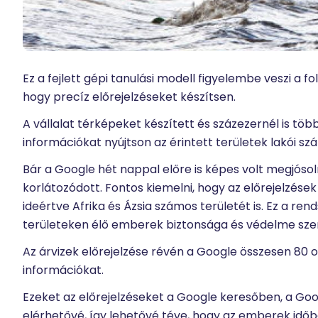
Ez a fejlett gépi tanulási modell figyelembe veszi a 
hogy precíz előrejelzéseket készítsen.
A vállalat térképeket készített és százezernél is t
információkat nyújtson az érintett területek lakói sz
Bár a Google hét nappal előre is képes volt megjósol
korlátozódott. Fontos kiemelni, hogy az előrejelzések
ideértve Afrika és Ázsia számos területét is. Ez a ren
területeken élő emberek biztonsága és védelme sze
Az árvizek előrejelzése révén a Google összesen 80 o
információkat.
Ezeket az előrejelzéseket a Google keresőben, a Goo
elérhetővé, így lehetővé téve, hogy az emberek időb