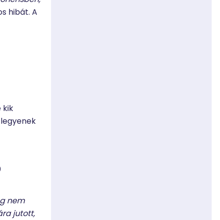
s hibát. A
 kik
 legyenek
0
leg nem
ra jutott,