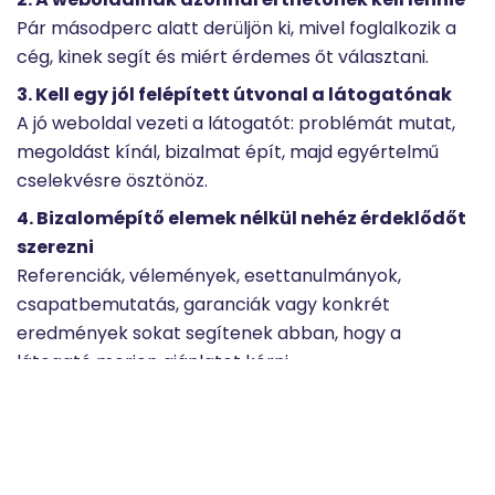
Pár másodperc alatt derüljön ki, mivel foglalkozik a
cég, kinek segít és miért érdemes őt választani.
3. Kell egy jól felépített útvonal a látogatónak
A jó weboldal vezeti a látogatót: problémát mutat,
megoldást kínál, bizalmat épít, majd egyértelmű
cselekvésre ösztönöz.
4. Bizalomépítő elemek nélkül nehéz érdeklődőt
szerezni
Referenciák, vélemények, esettanulmányok,
csapatbemutatás, garanciák vagy konkrét
eredmények sokat segítenek abban, hogy a
látogató merjen ajánlatot kérni.
5. Fontos a mérés és az adatgyűjtés
Egy ügyfélszerző rendszerben látni kell, honnan
jönnek az érdeklődők, melyik kampány működik, mire
kattintanak a látogatók és hol vesznek el.