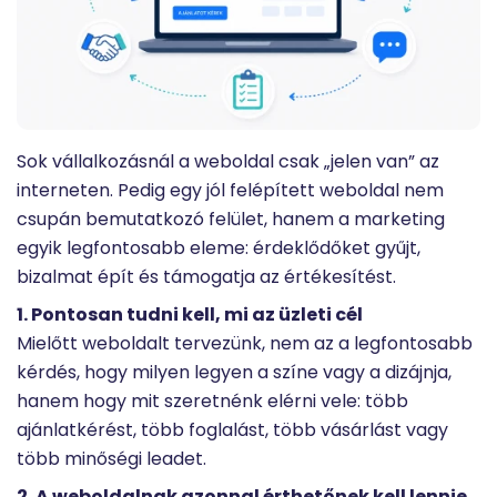
Sok vállalkozásnál a weboldal csak „jelen van” az
interneten. Pedig egy jól felépített weboldal nem
csupán bemutatkozó felület, hanem a marketing
egyik legfontosabb eleme: érdeklődőket gyűjt,
bizalmat épít és támogatja az értékesítést.
1. Pontosan tudni kell, mi az üzleti cél
Mielőtt weboldalt tervezünk, nem az a legfontosabb
kérdés, hogy milyen legyen a színe vagy a dizájnja,
hanem hogy mit szeretnénk elérni vele: több
ajánlatkérést, több foglalást, több vásárlást vagy
több minőségi leadet.
2. A weboldalnak azonnal érthetőnek kell lennie